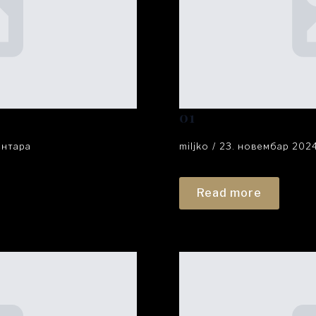
01
ентара
miljko
23. новембар 202
Read more