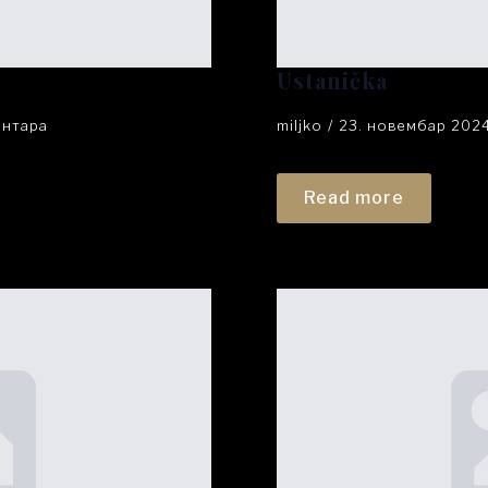
Ustanička
ентара
miljko
23. новембар 202
Read more