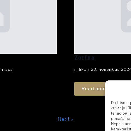
Zorina
ентара
miljko
23. новембар 202
Read more
Da bismo p
čuvanje i/
tehnologij
ponašanje 
Next »
Nepristana
karakterist