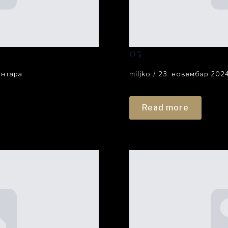
05
ентара
miljko
23. новембар 202
Read more