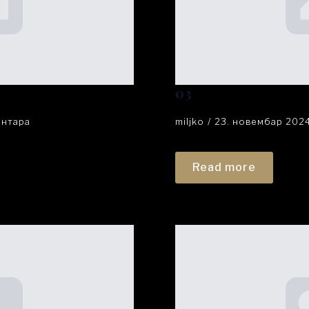
03
ентара
miljko
23. новембар 202
Read more