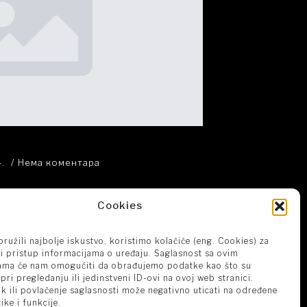
4.
Нема коментара
Cookies
ružili najbolje iskustvo, koristimo kolačiće (eng. Cookies) za
ili pristup informacijama o uređaju. Saglasnost sa ovim
ama će nam omogućiti da obrađujemo podatke kao što su
pri pregledanju ili jedinstveni ID-ovi na ovoj web stranici.
k ili povlačenje saglasnosti može negativno uticati na određene
ike i funkcije.