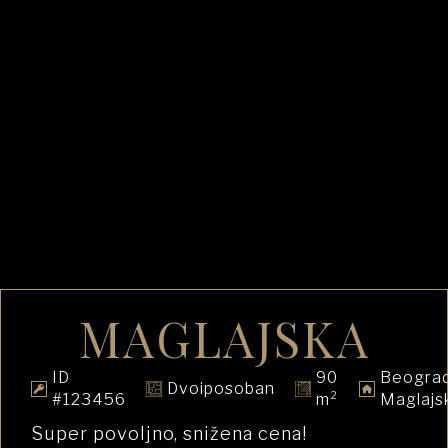
MAGLAJSKA
ID
90
Beograd
Dvoiposoban
#123456
m²
Maglajs
Super povoljno, snižena cena!