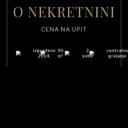
O NEKRETNINI
CENA NA UPIT
izgrađeno
90
2
centraln
2014.
m²
sobe
grejanje
terasa
drugi
garažno
1
sprat
mesto
kupatilo